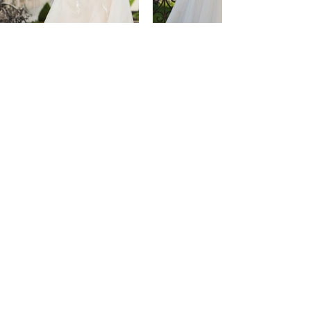
Erlebnishochzeitshaus Ebnet
Dein Fachgeschäft für
Brautmoden - Brautkleid -
Hochzeitsanzug - Braut Accessoires -
Brautdirndl
verkauf@a-gwand-vom-sepp.de
09466/170
Haupthaus & Anmeldung: