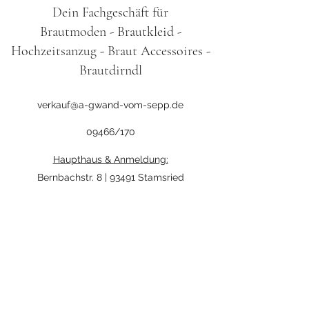
Dein Fachgeschäft für
Brautmoden - Brautkleid -
Hochzeitsanzug - Braut Accessoires -
Brautdirndl
verkauf@a-gwand-vom-sepp.de
09466/170
Haupthaus & Anmeldung:
Bernbachstr. 8 | 93491 Stamsried
Brautpavillion:
Nölppstraße 9 | 93491 Stamsried
Öffnungszeiten
Montag:
Ruhetag