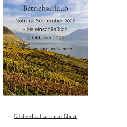
Kontaktiere uns
Betriebsurlaub
09466/170
Vom 19. September 2022
- bis einschließlich
3. Oktober 2022
Liebe Kundinnen und Kunden
machen wir Betriebsurlaub.
Ab Dienstag den 04. Oktober
2022 sind wir wieder für euch da.
Erlebnishochzeitshaus Ebnet