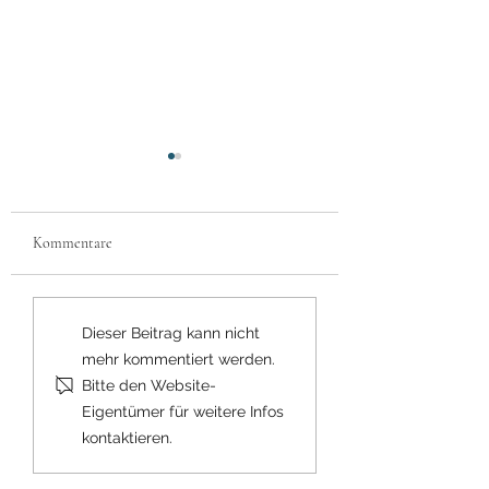
Kommentare
The Ring Thing...
Rucke di gu, bei uns gibt's
Dieser Beitrag kann nicht
passende Brautschuh'
mehr kommentiert werden.
Bitte den Website-
Eigentümer für weitere Infos
kontaktieren.