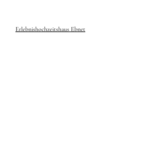
Erlebnishochzeitshaus Ebnet
Dein Fachgeschäft für
Brautmoden - Brautkleid -
Hochzeitsanzug - Braut Accessoires -
Brautdirndl
verkauf@a-gwand-vom-sepp.de
09466/170
Haupthaus & Anmeldung:
Bernbachstr. 8 | 93491 Stamsried
Brautpavillion: