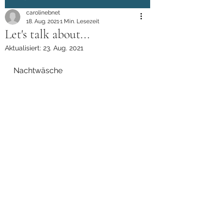
Kontaktiere uns
carolinebnet
18. Aug. 2021
1 Min. Lesezeit
09466/170
Let's talk about...
Aktualisiert:
23. Aug. 2021
Nachtwäsche